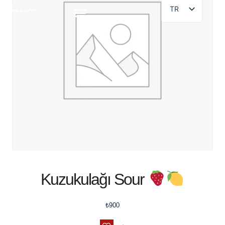
TR
Kuzukulağı Sour
₺
900