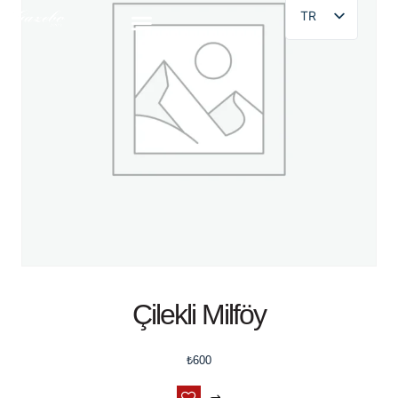
TR
Çilekli Milföy
₺
600